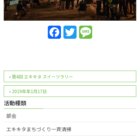
Facebook
Twitter
Message
投
«
第4回 エキキタ スイーツラリー
稿
ナ
»
2019年年1月17日
ビ
活動種類
ゲ
ー
部会
シ
エキキタまちづくり一斉清掃
ョ