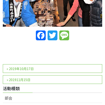
Facebook
Twitter
Message
投
«
2019年10月17日
稿
ナ
»
201911月15日
ビ
活動種類
ゲ
ー
部会