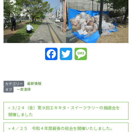
Facebook
Twitter
Message
最新情報
カテゴリー
一斉清掃
タブ
投
«
３/２４（金）第９回エキキタ・スイーツラリーの抽選会を
稿
開催しました
ナ
ビ
»
４／２５ 令和４年度最後の総会を開催いたしました。