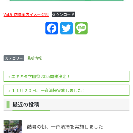
Vol.9_店舗案内イメージ図
ダウンロード
Facebook
Twitter
Message
最新情報
カテゴリー
投
«
エキキタ学園祭2025開催決定！
稿
ナ
»
１１月２０日、一斉清掃実施しました！
ビ
最近の投稿
ゲ
ー
シ
酷暑の朝、一斉清掃を実施しました
ョ