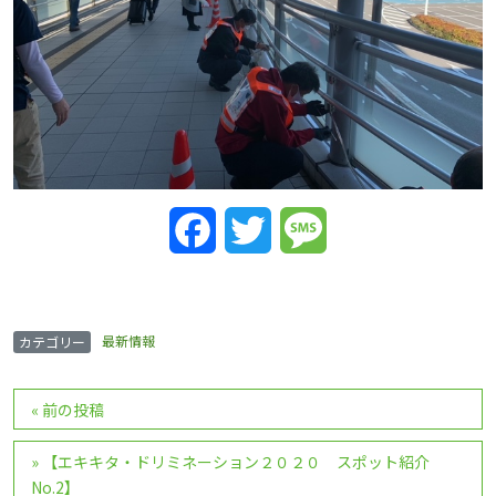
Facebook
Twitter
Message
最新情報
カテゴリー
投
«
前の投稿
稿
ナ
»
【エキキタ・ドリミネーション２０２０ スポット紹介
ビ
No.2】