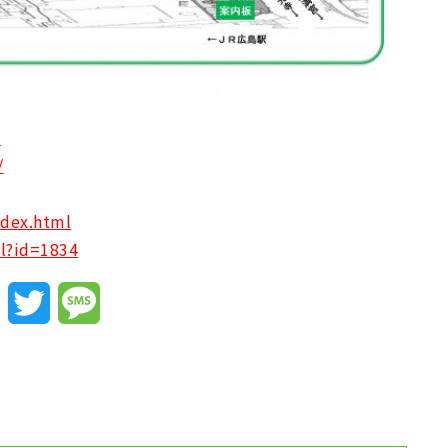
/
/
ndex.html
ml?id=1834
Facebook
Twitter
Message