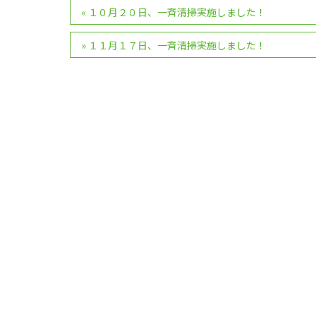
投
«
１０月２０日、一斉清掃実施しました！
稿
»
１１月１７日、一斉清掃実施しました！
ナ
ビ
ゲ
ー
シ
ョ
ン