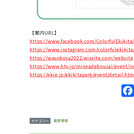
【案内URL】
https://www.facebook.com/ColorfulEkikita
https://www.instagram.com/colorfulekikita
https://wasokoya2022.wixsite.com/website
https://www.htv.jp/minnadebousai/event/i
https://ekie.jp/ekikitapark/event/detail.ht
最新情報
カテゴリー