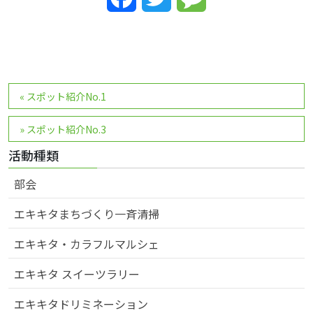
投
«
スポット紹介No.1
稿
ナ
»
スポット紹介No.3
ビ
活動種類
ゲ
ー
部会
シ
エキキタまちづくり一斉清掃
ョ
ン
エキキタ・カラフルマルシェ
エキキタ スイーツラリー
エキキタドリミネーション