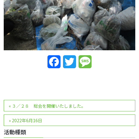
Facebook
Twitter
Message
投
«
３／２８ 総会を開催いたしました。
稿
ナ
»
2022年6月16日
ビ
活動種類
ゲ